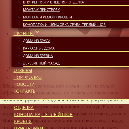
ВНУТРЕННЯЯ И ВНЕШНЯЯ ОТДЕЛКА
МОНТАЖ ПРИСТРОЕК
МОНТАЖ И РЕМОНТ КРОВЛИ
КОНОПАТКА И ШЛИФОВКА СРУБА. ТЕПЛЫЙ ШОВ
ПРОЕКТЫ
ДОМА ИЗ БРУСА
КАРКАСНЫЕ ДОМА
ДОМА ИЗ БРЕВНА
ДЕРЕВЯННЫЙ ФАСАД
ОТЗЫВЫ
09:35
ПОРТФОЛИО
НОВОСТИ
Внешний облик загородного жилья — это не только
КОНТАКТЫ
отражение вкуса владельца, но и залог долговечности
всей конструкции. Сегодня эстетика экстерьера строится
на контрастах и гармонии природных текстур. В данном
ОТДЕЛКА
материале мы подробно разберем ремонт жилых домов в
КОНОПАТКА, ТЕПЛЫЙ ШОВ
Московской области и сочетание материалов на фасаде,
КРОВЛЯ
чтобы ваш дом выделялся на фоне типовых построек.
ПРИСТРОЙКИ