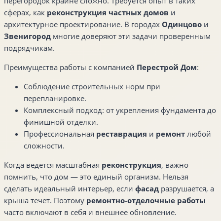
перегородок крайне сложно. Требуется опыт в таких
сферах, как
реконструкция частных домов
и
архитектурное проектирование. В городах
Одинцово
и
Звенигород
многие доверяют эти задачи проверенным
подрядчикам.
Преимущества работы с компанией
Перестрой Дом
:
Соблюдение строительных норм при
перепланировке.
Комплексный подход: от укрепления фундамента до
финишной отделки.
Профессиональная
реставрация
и
ремонт
любой
сложности.
Когда ведется масштабная
реконструкция
, важно
помнить, что дом — это единый организм. Нельзя
сделать идеальный интерьер, если
фасад
разрушается, а
крыша течет. Поэтому
ремонтно-отделочные работы
часто включают в себя и внешнее обновление.