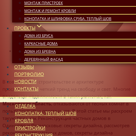
МОНТАЖ ПРИСТРОЕК
МОНТАЖ И РЕМОНТ КРОВЛИ
КОНОПАТКА И ШЛИФОВКА СРУБА. ТЕПЛЫЙ ШОВ
ПРОЕКТЫ
ДОМА ИЗ БРУСА
КАРКАСНЫЕ ДОМА
ДОМА ИЗ БРЕВНА
08:47
ДЕРЕВЯННЫЙ ФАСАД
ОТЗЫВЫ
ПОРТФОЛИО
НОВОСТИ
В современном строительстве и архитектуре
КОНТАКТЫ
прослеживается четкий тренд на свободу и свет. Многие
владельцы недвижимости в таких регионах, как
Московская область
, отказываются от тесных комнат в
ОТДЕЛКА
пользу открытых пространств. В этой статье мы раскроем
КОНОПАТКА, ТЕПЛЫЙ ШОВ
такую тему, как Реконструкция частных домов в
КРОВЛЯ
Одинцово и Подмосковье: секреты дизайна, рассмотрев
ПРИСТРОЙКИ
реконструкцию частных домов, секреты дизайна
РЕКОНСТРУКЦИЯ