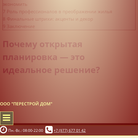
экономить
7
Роль профессионалов в преображении жилья
8
Финальные штрихи: акценты и декор
9
Заключение
Почему открытая
планировка — это
идеальное решение?
ООО "ПЕРЕСТРОЙ ДОМ"
Пн.-Вс.: 08:00-22:00
+7 (977) 677 01 42