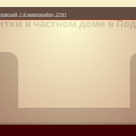
сковский, 1-й микрорайон, 27/61
итки в частном доме в По