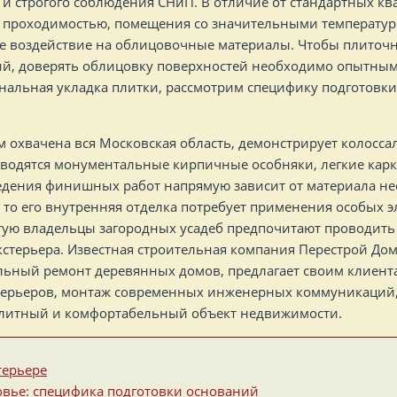
 и строгого соблюдения СНиП. В отличие от стандартных кв
ой проходимостью, помещения со значительными температ
 воздействие на облицовочные материалы. Чтобы плиточно
ий, доверять облицовку поверхностей необходимо опытным
нальная укладка плитки, рассмотрим специфику подготовки
хвачена вся Московская область, демонстрирует колоссал
зводятся монументальные кирпичные особняки, легкие карк
едения финишных работ напрямую зависит от материала нес
 то его внутренняя отделка потребует применения особых 
ую владельцы загородных усадеб предпочитают проводить
стерьера. Известная строительная компания Перестрой Дом
альный ремонт деревянных домов, предлагает своим клиен
нтерьеров, монтаж современных инженерных коммуникаций
элитный и комфортабельный объект недвижимости.
терьере
овье: специфика подготовки оснований