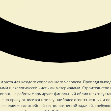
и уюта для каждого современного человека. Проводя выход
ыми и экологически чистыми материалами. Строительство и 
овочные работы формируют финальный облик и эксплуатац
е по праву относится к числу наиболее ответственных и во
вье является сложнейшей технологической задачей, требую