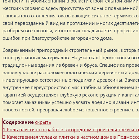
точности, глубоких знаний в области строительной химии
жестких условиях: здесь присутствуют зоны с повышенн
напольного отопления, оказывающие сильное термическое
свой первозданный вид на протяжении многих десятилет
разберем все нюансы, из которых складывается профессио
ошибок при благоустройстве загородного дома.
Современный пригородный строительный рынок, которым о
конструктивных материалов. На участках Подмосковья во
традиционные здания из бревен и бруса. Специфика пров
вашем участке расположен классический деревянный дом,
нивелирующих естественные подвижки древесины. Зачаст
внутреннее переустройство с масштабным обновлением эк
гарантией осуществляет глубокую реконструкция и капит
помогает заказчикам успешно увязать воедино дизайн и
поверхностей, превращая любое изношенное строение в 
Содержание
скрыть
1
Роль плиточных работ в загородном строительстве и ин
2
Качественная укладка плитки в частном доме в Подмоск