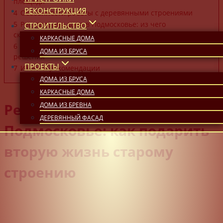
площади
РЕКОНСТРУКЦИЯ
4
Особенности работы с деревянными строениями
5
Реставрация дома в Подмосковье: из чего
СТРОИТЕЛЬСТВО
складывается цена?
КАРКАСНЫЕ ДОМА
6
Обновление фасада и современные отделочные
ДОМА ИЗ БРУСА
решения
ПРОЕКТЫ
7
Итоги и рекомендации
ДОМА ИЗ БРУСА
КАРКАСНЫЕ ДОМА
Реставрация дома в
ДОМА ИЗ БРЕВНА
ДЕРЕВЯННЫЙ ФАСАД
Подмосковье: как подарить
вторую жизнь старому
строению