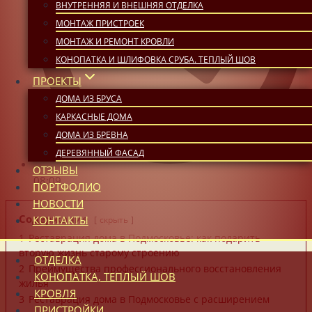
ВНУТРЕННЯЯ И ВНЕШНЯЯ ОТДЕЛКА
МОНТАЖ ПРИСТРОЕК
МОНТАЖ И РЕМОНТ КРОВЛИ
КОНОПАТКА И ШЛИФОВКА СРУБА. ТЕПЛЫЙ ШОВ
ПРОЕКТЫ
ДОМА ИЗ БРУСА
КАРКАСНЫЕ ДОМА
ДОМА ИЗ БРЕВНА
ДЕРЕВЯННЫЙ ФАСАД
ОТЗЫВЫ
08:09
ПОРТФОЛИО
НОВОСТИ
Содержание
КОНТАКТЫ
скрыть
1
Реставрация дома в Подмосковье: как подарить
вторую жизнь старому строению
ОТДЕЛКА
2
Преимущества профессионального восстановления
КОНОПАТКА, ТЕПЛЫЙ ШОВ
жилья
КРОВЛЯ
3
Реставрация дома в Подмосковье с расширением
ПРИСТРОЙКИ