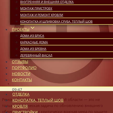
ВНУТРЕННЯЯ И ВНЕШНЯЯ ОТДЕЛКА
МОНТАЖ ПРИСТРОЕК
МОНТАЖ И РЕМОНТ КРОВЛИ
КОНОПАТКА И ШЛИФОВКА СРУБА. ТЕПЛЫЙ ШОВ
ПРОЕКТЫ
ДОМА ИЗ БРУСА
КАРКАСНЫЕ ДОМА
ДОМА ИЗ БРЕВНА
ДЕРЕВЯННЫЙ ФАСАД
ОТЗЫВЫ
ПОРТФОЛИО
НОВОСТИ
КОНТАКТЫ
09:47
ОТДЕЛКА
Ремонт фасада дома в Московской области — это не
КОНОПАТКА, ТЕПЛЫЙ ШОВ
только эстетическая задача по обновлению внешнего
КРОВЛЯ
облика здания, но и критически важная мера по защите
ПРИСТРОЙКИ