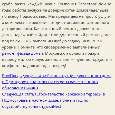
сруба, важен каждый нюанс. Компания Перестрой Дом за
годы работы заслужила доверие сотен домовладельцев
по всему Подмосковью. Мы предлагаем не просто услуги,
а комплексные решения: от диагностики до финишного
декорирования. Качественный ремонт деревянного
дома, надежный сайдинг или долговечный ремонт дома
под ключ — мы выполним любую задачу на высшем
уровне. Помните, что своевременно выполненный
ремонт фасада дома
в Московской области подарит
вашему жилью новую жизнь, а вам — чувство гордости и
комфорта на долгие годы вперед!
Prev
Предыдущая статья
Реконструкция деревянного дома
в Одинцово: цена, этапы и секреты качественного
обновления жилья
Следующая статья
Строительство каркасной террасы в
Подмосковье в частном доме: полный гид по
обустройству зоны отдыха
Next