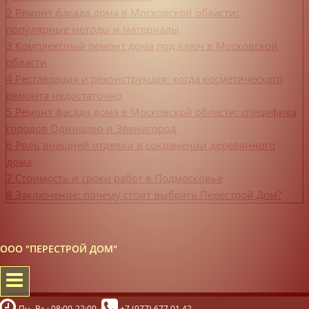
2
Ремонт фасада дома в Московской области:
популярные методы и материалы
3
Комплексный ремонт дома под ключ в Московской
области
4
Реставрация и реконструкция: когда косметического
ремонта недостаточно
5
Ремонт фасада дома в Московской области: специфика
городов Одинцово и Звенигород
6
Роль внешней отделки в сохранении деревянного
дома
7
Стоимость и сроки работ в Подмосковье
8
Заключение: почему стоит выбрать Перестрой Дом?
ООО "ПЕРЕСТРОЙ ДОМ"
Пн.-Вс.: 08:00-22:00
+7 (977) 677 01 42