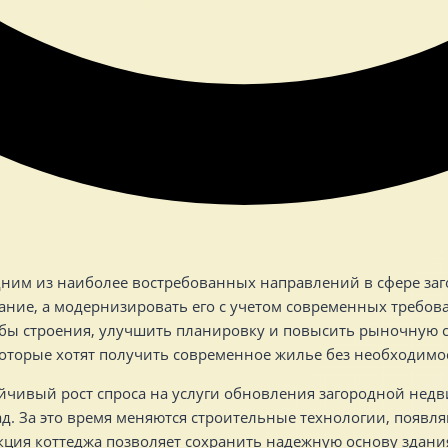
одним из наиболее востребованных направлений в сфере за
ние, а модернизировать его с учетом современных требов
жбы строения, улучшить планировку и повысить рыночную с
орые хотят получить современное жилье без необходимост
йчивый рост спроса на услуги обновления загородной недв
ад. За это время меняются строительные технологии, появл
кция коттеджа позволяет сохранить надежную основу здан