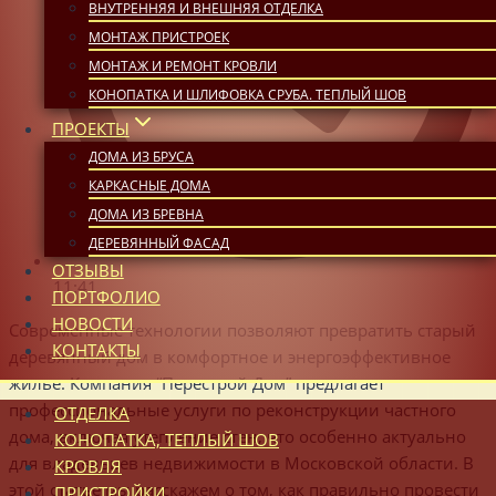
ВНУТРЕННЯЯ И ВНЕШНЯЯ ОТДЕЛКА
МОНТАЖ ПРИСТРОЕК
МОНТАЖ И РЕМОНТ КРОВЛИ
КОНОПАТКА И ШЛИФОВКА СРУБА. ТЕПЛЫЙ ШОВ
ПРОЕКТЫ
ДОМА ИЗ БРУСА
КАРКАСНЫЕ ДОМА
ДОМА ИЗ БРЕВНА
ДЕРЕВЯННЫЙ ФАСАД
ОТЗЫВЫ
11:41
ПОРТФОЛИО
НОВОСТИ
Современные технологии позволяют превратить старый
КОНТАКТЫ
деревянный дом в комфортное и энергоэффективное
жилье. Компания “Перестрой Дом” предлагает
профессиональные услуги по реконструкции частного
ОТДЕЛКА
дома, включая утепление стен, что особенно актуально
КОНОПАТКА, ТЕПЛЫЙ ШОВ
для владельцев недвижимости в Московской области. В
КРОВЛЯ
этой статье мы расскажем о том, как правильно провести
ПРИСТРОЙКИ