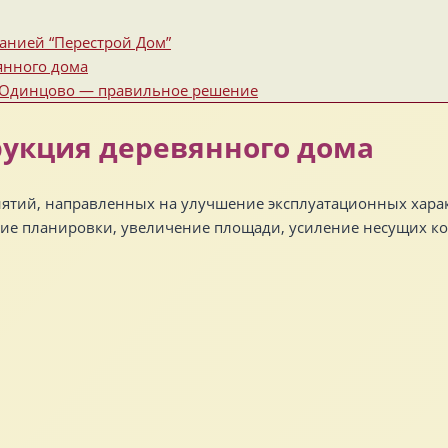
анией “Перестрой Дом”
янного дома
в Одинцово — правильное решение
рукция деревянного дома
ятий, направленных на улучшение эксплуатационных характ
ение планировки, увеличение площади, усиление несущих 