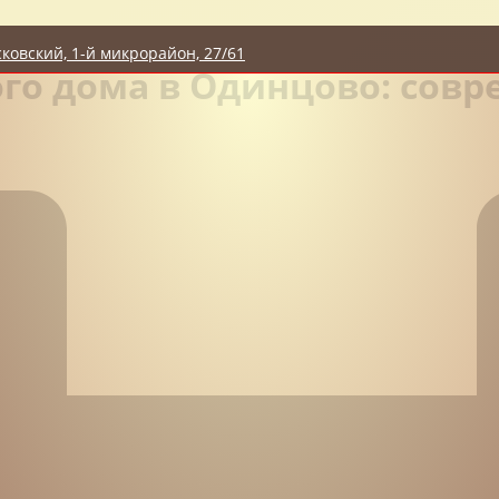
сковский, 1-й микрорайон, 27/61
го дома в Одинцово: сов