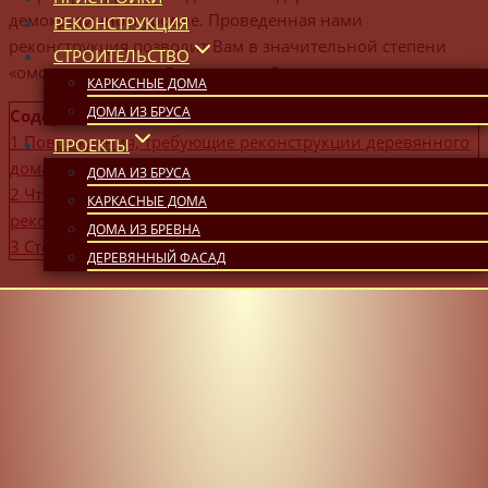
демократичном уровне. Проведенная нами
РЕКОНСТРУКЦИЯ
реконструкция позволит Вам в значительной степени
СТРОИТЕЛЬСТВО
«омолодить»
старый деревянный дом
.
КАРКАСНЫЕ ДОМА
ДОМА ИЗ БРУСА
Содержание
скрыть
1
Повреждения, требующие реконструкции деревянного
ПРОЕКТЫ
дома
ДОМА ИЗ БРУСА
2
Что важно знать при проведении работ по
КАРКАСНЫЕ ДОМА
реконструкции деревянного дома?
ДОМА ИЗ БРЕВНА
3
Стоимость работ по реконструкции деревянного дома
ДЕРЕВЯННЫЙ ФАСАД