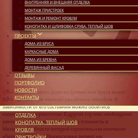
ВНУТРЕННЯЯ И ВНЕШНЯЯ ОТДЕЛКА
МОНТАЖ ПРИСТРОЕК
МОНТАЖ И РЕМОНТ КРОВЛИ
КОНОПАТКА И ШЛИФОВКА СРУБА. ТЕПЛЫЙ ШОВ
ПРОЕКТЫ
ДОМА ИЗ БРУСА
КАРКАСНЫЕ ДОМА
ДОМА ИЗ БРЕВНА
ДЕРЕВЯННЫЙ ФАСАД
ОТЗЫВЫ
19:39
ПОРТФОЛИО
НОВОСТИ
Обновление старого дома из бревен или бруса может
КОНТАКТЫ
быть сделано при помощи различных способов. В
зависимости от его состояния можно обойтись
косметическим ремонтом. В других случаях необходима
ОТДЕЛКА
реконструкция деревянного дома стоимость в
КОНОПАТКА, ТЕПЛЫЙ ШОВ
Московской области которой строительная компания
КРОВЛЯ
«Перестрой Дом» в Подмосковье держит на
ПРИСТРОЙКИ