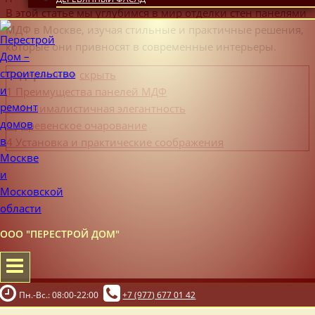
В этой статье мы углубимся в мир отделки стен панелями
МДФ в Москве, изучая стильные и практичные решения,
которые они привносят в современные интерьеры.
Содержание
скрыть
1
Преимущества панелей МДФ
2
Минималистичная элегантность
3
Деревенское очарование
4
Установка и практические соображения
ООО "ПЕРЕСТРОЙ ДОМ"
Пн.-Вс.: 08:00-22:00
+7 (977) 677 01 42