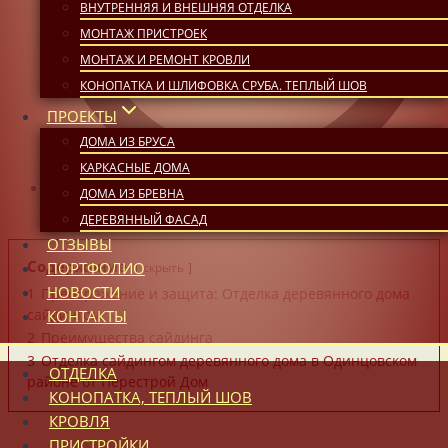
ВНУТРЕННЯЯ И ВНЕШНЯЯ ОТДЕЛКА
МОНТАЖ ПРИСТРОЕК
МОНТАЖ И РЕМОНТ КРОВЛИ
КОНОПАТКА И ШЛИФОВКА СРУБА. ТЕПЛЫЙ ШОВ
ПРОЕКТЫ
ДОМА ИЗ БРУСА
КАРКАСНЫЕ ДОМА
ДОМА ИЗ БРЕВНА
15:53
ДЕРЕВЯННЫЙ ФАСАД
ОТЗЫВЫ
Содержание
ПОРТФОЛИО
скрыть
НОВОСТИ
1
Преображение и защита: Отделка деревянного дома
КОНТАКТЫ
сайдингом
2
Преимущества сайдинга
3
Отделка сайдингом деревянного дома в Одинцовском
ОТДЕЛКА
районе от Перестрой Дом
КОНОПАТКА, ТЕПЛЫЙ ШОВ
КРОВЛЯ
ПРИСТРОЙКИ