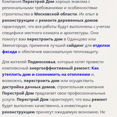
Компания
Перестрой Дом
хорошо знакома с
региональными требованиями и особенностями
строительства в
Московской области
. Их опыт в
реконструкции
и
ремонте деревянных домов
гарантирует, что все работы будут выполнены с учетом
специфики местного климата и архитектуры. Они
помогут вам
перестроить дом
в Одинцово или
Звенигороде, применив лучший
сайдинг
для
отделки
фасада
и обеспечив максимальную теплозащиту.
Для жителей
Подмосковья
, которые хотят провести
комплексный
энергоэффективный ремонт:
Как
утеплить дом и сэкономить на отоплении
и,
возможно,
перестроить дом
или осуществить
достройка дачных домов
, строительная компания
Перестрой Дом
предлагает свои профессиональные
услуги.
Перестрой Дом
гарантирует, что ваш
ремонт
будет выполнен качественно, а инвестиции в
реконструкцию
принесут ожидаемую экономию. Не