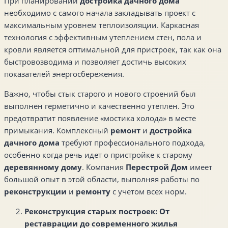
При планировании
достройка дачного дома
необходимо с самого начала закладывать проект с
максимальным уровнем теплоизоляции. Каркасная
технология с эффективным утеплением стен, пола и
кровли является оптимальной для пристроек, так как она
быстровозводима и позволяет достичь высоких
показателей энергосбережения.
Важно, чтобы стык старого и нового строений был
выполнен герметично и качественно утеплен. Это
предотвратит появление «мостика холода» в месте
примыкания. Комплексный
ремонт
и
достройка
дачного дома
требуют профессионального подхода,
особенно когда речь идет о пристройке к старому
деревянному дому
. Компания
Перестрой Дом
имеет
большой опыт в этой области, выполняя работы по
реконструкции
и
ремонту
с учетом всех норм.
Реконструкция старых построек: От
реставрации до современного жилья