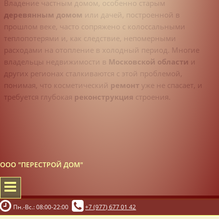
Владение частным домом, особенно старым
деревянным домом
или дачей, построенной в
прошлом веке, часто сопряжено с колоссальными
теплопотерями и, как следствие, непомерными
расходами на отопление в холодный период. Многие
владельцы недвижимости в
Московской области
и
других регионах сталкиваются с этой проблемой,
понимая, что косметический
ремонт
уже не спасает, и
требуется глубокая
реконструкция
строения.
ООО "ПЕРЕСТРОЙ ДОМ"
Пн.-Вс.: 08:00-22:00
+7 (977) 677 01 42