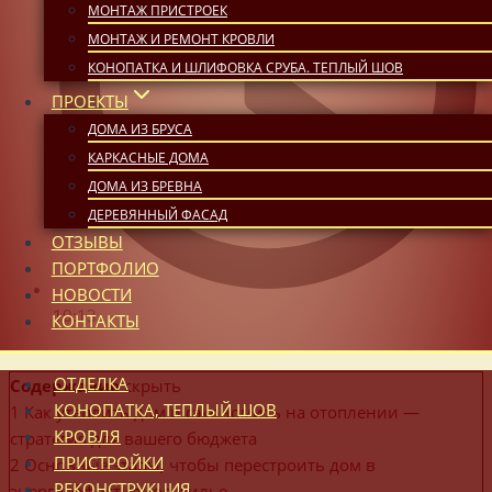
МОНТАЖ ПРИСТРОЕК
МОНТАЖ И РЕМОНТ КРОВЛИ
КОНОПАТКА И ШЛИФОВКА СРУБА. ТЕПЛЫЙ ШОВ
ПРОЕКТЫ
ДОМА ИЗ БРУСА
КАРКАСНЫЕ ДОМА
ДОМА ИЗ БРЕВНА
ДЕРЕВЯННЫЙ ФАСАД
ОТЗЫВЫ
ПОРТФОЛИО
НОВОСТИ
10:13
КОНТАКТЫ
ОТДЕЛКА
Содержание
скрыть
КОНОПАТКА, ТЕПЛЫЙ ШОВ
1
Как утеплить дом и сэкономить на отоплении —
КРОВЛЯ
стратегия для вашего бюджета
ПРИСТРОЙКИ
2
Основные этапы, чтобы перестроить дом в
РЕКОНСТРУКЦИЯ
энергоэффективное жилье