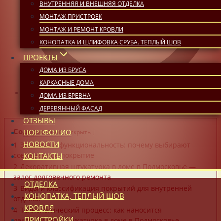
ВНУТРЕННЯЯ И ВНЕШНЯЯ ОТДЕЛКА
МОНТАЖ ПРИСТРОЕК
МОНТАЖ И РЕМОНТ КРОВЛИ
КОНОПАТКА И ШЛИФОВКА СРУБА. ТЕПЛЫЙ ШОВ
ПРОЕКТЫ
ДОМА ИЗ БРУСА
КАРКАСНЫЕ ДОМА
ДОМА ИЗ БРЕВНА
12:15
ДЕРЕВЯННЫЙ ФАСАД
ОТЗЫВЫ
Содержание
ПОРТФОЛИО
скрыть
НОВОСТИ
1
Эстетика и функциональность: почему выбирают
КОНТАКТЫ
современное покрытие
2
Декоративная штукатурка в доме в Подмосковье —
залог долговечного ремонта
ОТДЕЛКА
3
Виды и классификация покрытий для внутренней
КОНОПАТКА, ТЕПЛЫЙ ШОВ
отделки
КРОВЛЯ
4
Технологический процесс: как наносится
ПРИСТРОЙКИ
декоративная штукатурка в доме в Подмосковье