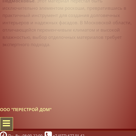
Подмосковье
. Этот материал перестал быть
исключительно элементом роскоши, превратившись в
практичный инструмент для создания долговечных
интерьеров и надежных фасадов. В Московской области,
отличающейся переменчивым климатом и высокой
влажностью, выбор отделочных материалов требует
экспертного подхода.
ООО "ПЕРЕСТРОЙ ДОМ"
Пн.-Вс.: 08:00-22:00
+7 (977) 677 01 42